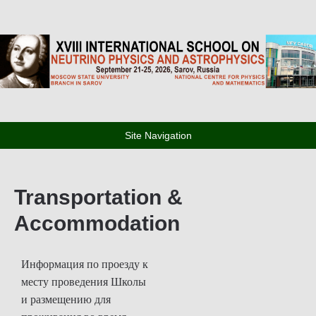
18th Neutrino School
Eighteenth International School on Neutrino Physics
Site Navigation
Transportation &
Accommodation
Информация по проезду к
месту проведения Школы
и размещению для