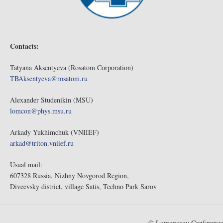
Contacts:
Tatyana Aksentyeva (Rosatom Corporation)
TBAksentyeva@rosatom.ru
Alexander Studenikin (MSU)
lomcon@phys.msu.ru
Arkady Yukhimchuk (VNIIEF)
arkad@triton.vniief.ru
Usual mail:
607328 Russia, Nizhny Novgorod Region,
Diveevsky district, village Satis, Techno Park Sarov
© Lomonosov Conference